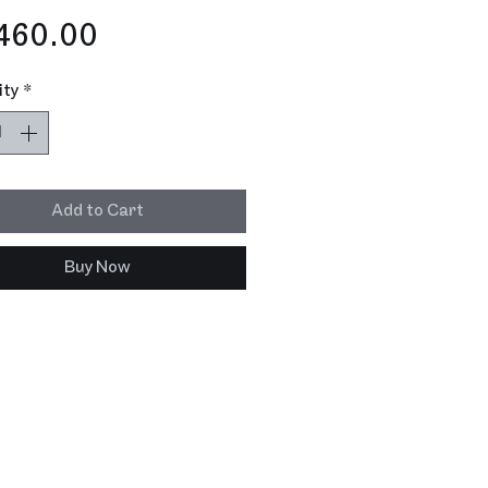
Price
460.00
ity
*
Add to Cart
Buy Now