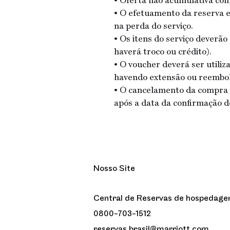
• Oferta não acumulativa co
• O efetuamento da reserva e
na perda do serviço.
• Os itens do serviço deverã
haverá troco ou crédito).
• O voucher deverá ser utiliz
havendo extensão ou reembol
• O cancelamento da compra p
após a data da confirmação 
Nosso Site
Central de Reservas de hospedage
0800-703-1512
reservas.brasil@marriott.com