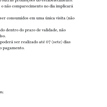
m outras promoções do estabelecimento.
 o não comparecimento no dia implicará
o ser consumidos em uma única visita (não
ado dentro do prazo de validade, não
so.
oderá ser realizado até 07 (sete) dias
do pagamento.
m: