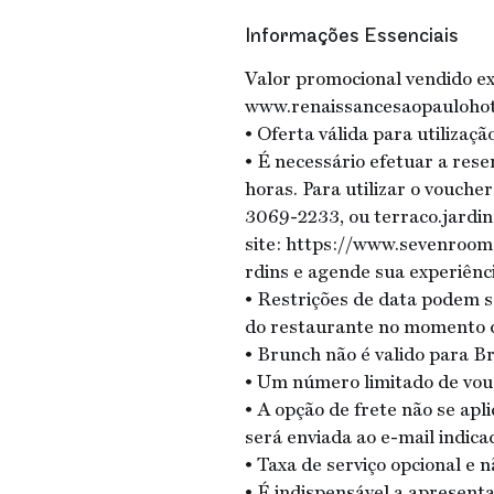
Informações Essenciais
Valor promocional vendido exc
www.renaissancesaopauloho
• Oferta válida para utilizaç
• É necessário efetuar a res
horas. Para utilizar o vouche
3069-2233, ou terraco.jardi
site: https://www.sevenroom
rdins e agende sua experiênci
• Restrições de data podem s
do restaurante no momento d
• Brunch não é valido para B
• Um número limitado de vouc
• A opção de frete não se apl
será enviada ao e-mail indica
• Taxa de serviço opcional e n
• É indispensável a apresenta