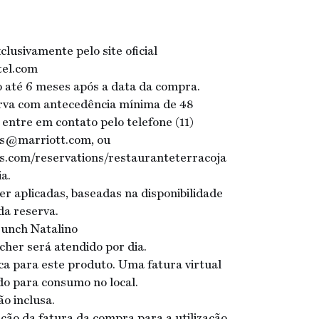
lusivamente pelo site oficial
tel.com
ão até 6 meses após a data da compra.
erva com antecedência mínima de 48
r entre em contato pelo telefone (11)
ns@marriott.com, ou
s.com/reservations/restauranteterracoja
a.
er aplicadas, baseadas na disponibilidade
a reserva.
runch Natalino
her será atendido por dia.
ica para este produto. Uma fatura virtual
do para consumo no local.
ão inclusa.
ção da fatura da compra para a utilização