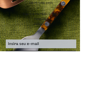
+55 (11) 3069.2233
Siga-nos nas Redes Sociais
Facebook
Instagram
Inscreva-se
Renaissance São Paulo Hotel
Al. Santos, 2233 • Jardins • São Paulo • SP • Brasil •
01419-002
renaissancesaopaulohotel.com