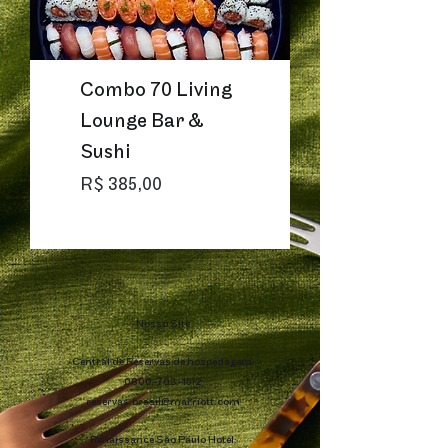
Combo 70 Living
Lounge Bar &
Sushi
Preço
R$ 385,00
Nosso Site
Central de Reservas de hospedagem:
0800-703-1512
reservas.brasil@marriott.com
Renaissance São Paulo Hotel: