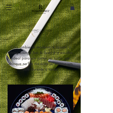
Com ambiente moderno e casual, o
Living Lounge Bar & Sushi é a escolha
ideal para um jantar no sushi, um
drinque no fim da noite ou mesmo um
café durante a tarde.