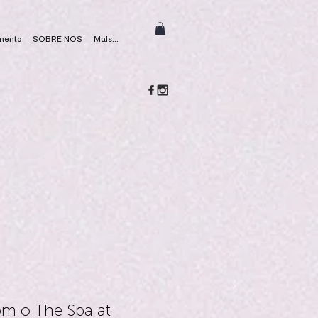
mento
SOBRE NÓS
Mais...
m o The Spa at