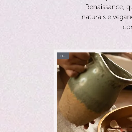
Renaissance, q
naturais e vegan
co
new