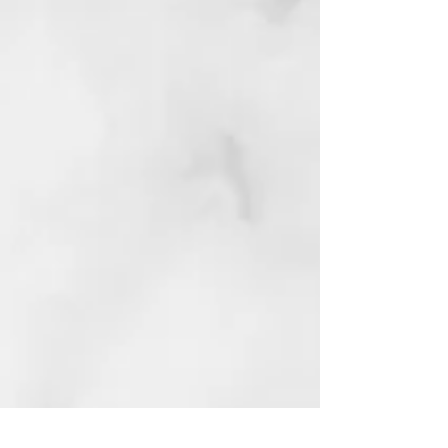
não inclusa.
• É indispensável a
apresentação da fatura da
compra para a utilização da
experiência.
• O consumo de qualquer item
extra será cobrado à parte.
• Oferta não acumulativa com
outras promoções do
estabelecimento.
• O agendamento da reserva e
o não comparecimento no dia
implicará na perda do serviço.
• Os itens do serviço deverão
ser consumidos em uma única
visita (não haverá troco ou
crédito).
• O voucher deverá ser