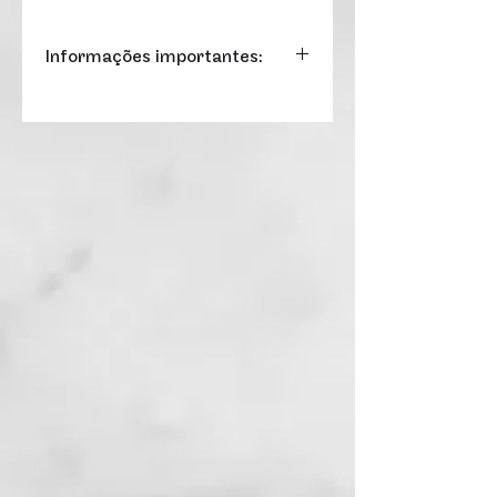
Informações importantes:
Valor promocional vendido
exclusivamente pelo site oficial
www.renaissancesaopaulohote
l.com
• Oferta válida para utilização
até 6 meses após a data da
compra.
• É necessário efetuar a
reserva com antecedência
mínima de 48 horas. Para
utilizar o voucher entre em
contato pelo telefone (11)
3069-2233, ou
terraco.jardins@marriott.com
, ou