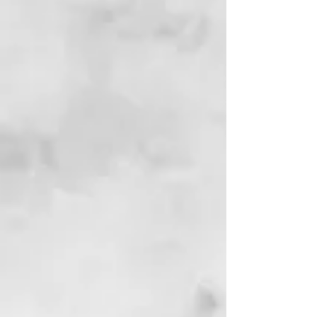
site: https://www.sevenrooms.
com/reservations/restaurante
terracojardins e agende sua
experiência.
• Restrições de data podem
ser aplicadas, baseadas na
disponibilidade do restaurante
no momento da reserva.
• Um número limitado de
voucher será atendido por dia.
• A opção de frete não se aplica
para este produto. Uma fatura
virtual será enviada ao e-mail
indicado para consumo no
local.
• Brunch não é valido para
Brunch Natalino
• Taxa de serviço opcional e